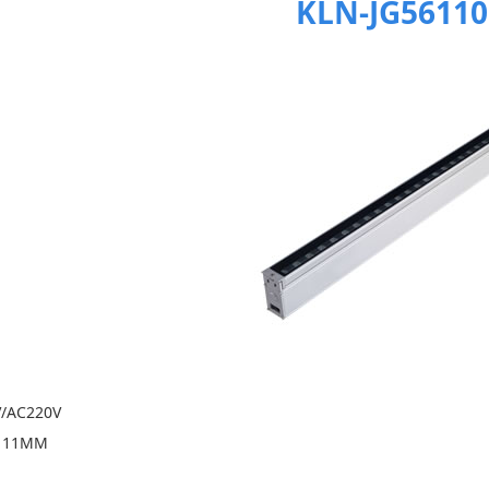
KLN-JG56110
/AC220V
111MM